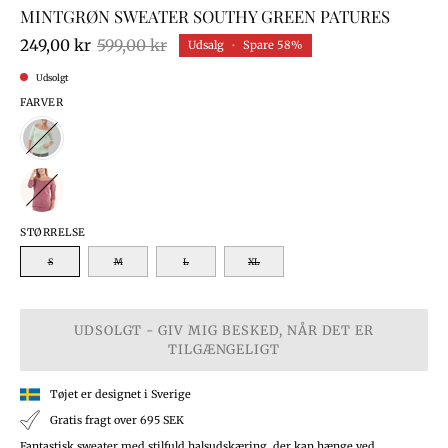
MINTGRØN SWEATER SOUTHY GREEN PATURES
249,00 kr
599,00 kr
Udsalg
•
Spare
58%
Udsolgt
FARVER
STØRRELSE
S
M
L
XL
UDSOLGT - GIV MIG BESKED, NÅR DET ER
TILGÆNGELIGT
Tøjet er designet i Sverige
Gratis fragt over 695 SEK
Fantastisk sweater med stilfuld halsudskæring, der kan hænge ved