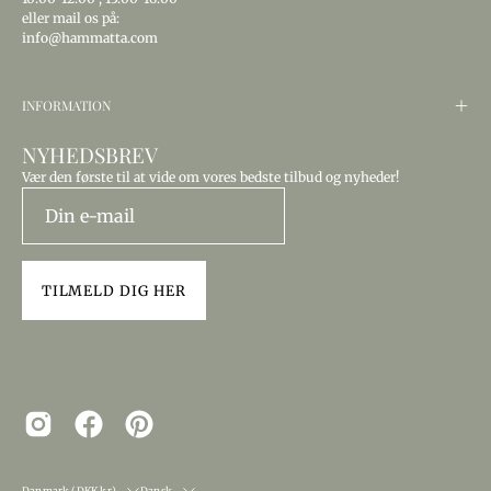
eller mail os på:
info@hammatta.com
INFORMATION
NYHEDSBREV
Vær den første til at vide om vores bedste tilbud og nyheder!
TILMELD DIG HER
LAND
SPROG
Danmark (DKK kr.)
Dansk