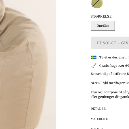
STØRRELSE
One Size
UDSOLGT - GIV
Tøjet er designet i
Gratis fragt over 6
Betræk til puf i stilrene 
NOTE! Fyld medfølger ik
Etui og inderpose til påf
eller genbruger dit gaml
DETALJER
MATERIALE