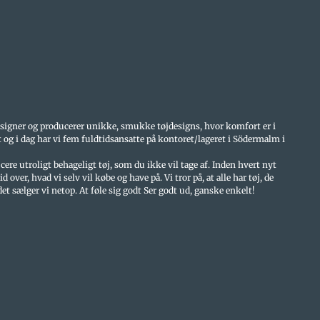
esigner og producerer unikke, smukke tøjdesigns, hvor komfort er i
t og i dag har vi fem fuldtidsansatte på kontoret/lageret i Södermalm i
cere utroligt behageligt tøj, som du ikke vil tage af. Inden hvert nyt
d over, hvad vi selv vil købe og have på. Vi tror på, at alle har tøj, de
 det sælger vi netop. At føle sig godt Ser godt ud, ganske enkelt!