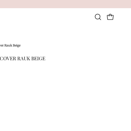
Åben indkøbsku
Åbn
søgefeltet
ver Rauk Beige
 COVER RAUK BEIGE