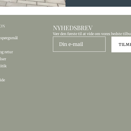
ION
NYHEDSBREV
Vær den første til at vide om vores bedste tilb
e spørgsmål
TILM
g retur
lser
litik
ide