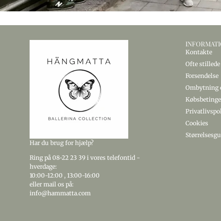
INFORMAT
Kontakte
Ofte stilled
Forsendelse
Ombytning o
Købsbetinge
Privatlivspo
Cookies
Størrelsesgu
Har du brug for hjælp?
Ring
på 08-22 23 39
i vores telefontid -
hverdage:
10:00-12:00
,
13:00-16:00
eller mail os på:
info@hammatta.com