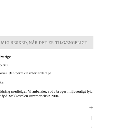
 MIG BESKED, NÅR DET ER TILGÆNGELIGT
 Sverige
95 SEK
farver. Den perfekte interiørdetalje.
ke.
yldning medfølger. Vi anbefaler, at du bruger miljøvenligt fyld
e fyld. Sækkestolen rummer cirka 200L.