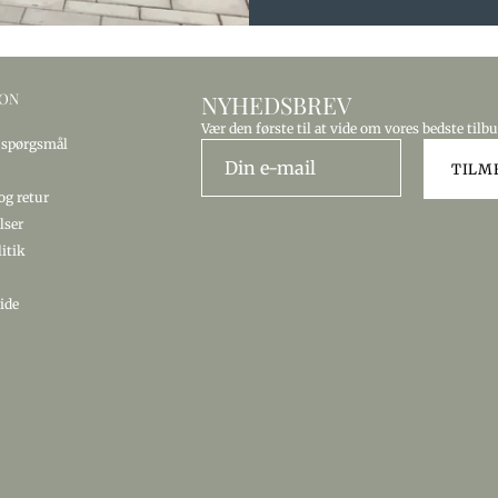
ION
NYHEDSBREV
Vær den første til at vide om vores bedste tilb
e spørgsmål
TILM
g retur
lser
litik
ide