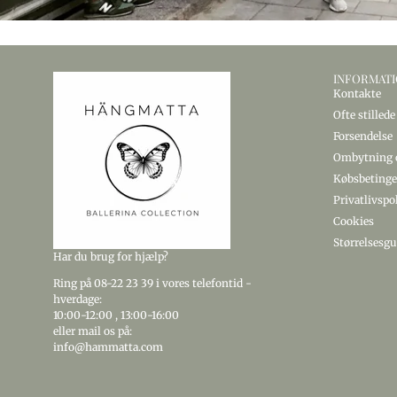
INFORMAT
Kontakte
Ofte stilled
Forsendelse
Ombytning o
Købsbetinge
Privatlivspo
Cookies
Størrelsesgu
Har du brug for hjælp?
Ring
på 08-22 23 39
i vores telefontid -
hverdage:
10:00-12:00
,
13:00-16:00
eller mail os på:
info@hammatta.com