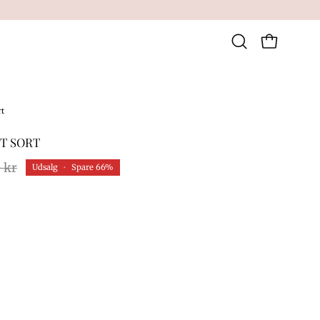
Åben indkøbsku
Åbn
søgefeltet
rt
T SORT
 kr
Udsalg
•
Spare
66%