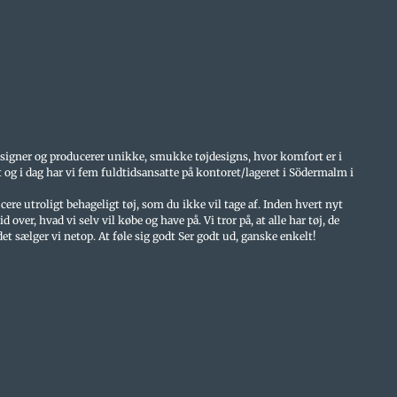
esigner og producerer unikke, smukke tøjdesigns, hvor komfort er i
t og i dag har vi fem fuldtidsansatte på kontoret/lageret i Södermalm i
cere utroligt behageligt tøj, som du ikke vil tage af. Inden hvert nyt
d over, hvad vi selv vil købe og have på. Vi tror på, at alle har tøj, de
 det sælger vi netop. At føle sig godt Ser godt ud, ganske enkelt!