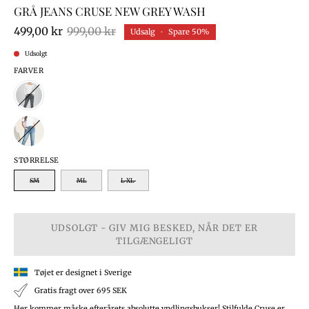
GRÅ JEANS CRUSE NEW GREY WASH
499,00 kr
999,00 kr
Udsalg
•
Spare
50%
Udsolgt
FARVER
STØRRELSE
SM
ML
L-XL
UDSOLGT - GIV MIG BESKED, NÅR DET ER
TILGÆNGELIGT
Tøjet er designet i Sverige
Gratis fragt over 695 SEK
Her kommer måske efterårets absolutte yndlingsbukser! Stilfulde Cruse er