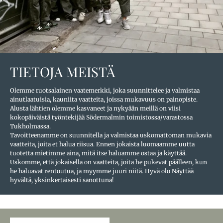
TIETOJA MEISTÄ
Olemme ruotsalainen vaatemerkki, joka suunnittelee ja valmistaa
ainutlaatuisia, kauniita vaatteita, joissa mukavuus on painopiste.
Alusta lähtien olemme kasvaneet ja nykyään meillä on viisi
kokopäiväistä työntekijää Södermalmin toimistossa/varastossa
Tukholmassa.
Tavoitteenamme on suunnitella ja valmistaa uskomattoman mukavia
vaatteita, joita et halua riisua. Ennen jokaista luomaamme uutta
tuotetta mietimme aina, mitä itse haluamme ostaa ja käyttää.
Uskomme, että jokaisella on vaatteita, joita he pukevat päälleen, kun
he haluavat rentoutua, ja myymme juuri niitä. Hyvä olo Näyttää
hyvältä, yksinkertaisesti sanottuna!