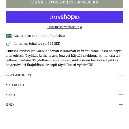
LISÄÄ OSTOSKORIIN
849,00 KR
Lisää maksuvaihtoehtoja
Vaatteet on suunniteltu Ruotsissa
Ilmainen toimitus yli 695 SEK
Tutustu löysästi istuvaan ja ihanan virtaavaan kaftaaniimme, jossa on napit
aina edessä. Tyylikäs ja ihana asu, jota voi käyttää mekkona, kimonona tai
pitkänä paidana. Täydellinen rantamekko, mutta myös tarpeeksi tyylikäs
käytettäväksi iltajuhlissa. Se sopii täydellisesti vyötäröllä!
YKSITYISKOHDAT
MATERIAALI
MAALI
KOKO