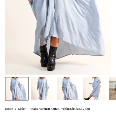
Kotiin
/
Kjoler
/
Vaaleansininen Kaftan-mekko Olinda Sky Blue