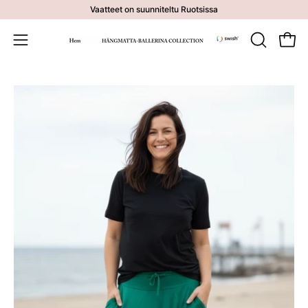
Siirry
Vaatteet on suunniteltu Ruotsissa
sisältöön
Avaa o
AVAA
Avaa
HAKUPA
navigointivalikko
Avaa
Av
kuvankatseluohjelma
ku