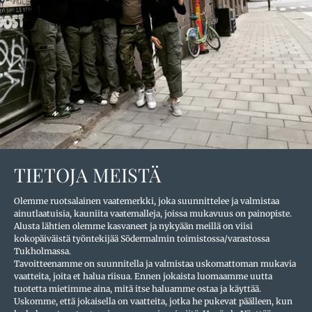
TIETOJA MEISTÄ
Olemme ruotsalainen vaatemerkki, joka suunnittelee ja valmistaa
ainutlaatuisia, kauniita vaatemalleja, joissa mukavuus on painopiste.
Alusta lähtien olemme kasvaneet ja nykyään meillä on viisi
kokopäiväistä työntekijää Södermalmin toimistossa/varastossa
Tukholmassa.
Tavoitteenamme on suunnitella ja valmistaa uskomattoman mukavia
vaatteita, joita et halua riisua. Ennen jokaista luomaamme uutta
tuotetta mietimme aina, mitä itse haluamme ostaa ja käyttää.
Uskomme, että jokaisella on vaatteita, jotka he pukevat päälleen, kun