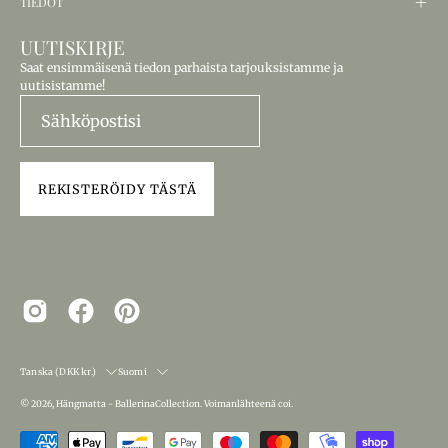
TIEDOT
UUTISKIRJE
Saat ensimmäisenä tiedon parhaista tarjouksistamme ja
uutisistamme!
REKISTERÖIDY TÄSTÄ
MAA
KIELI
Tanska (DKK kr.)
Suomi
© 2026,
Hängmatta - BallerinaCollection
.
Voimanlähteenä
coi
.