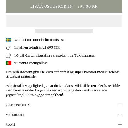
LISÄÄ OSTOSKORIIN
399,00 KR
Vaatteet on suunniteltu Ruotsissa
Ilmainen toimitus yli 695 SEK
1-3 päivän toimitusaika varastoltamme Tukholmassa
Tuotanto Portugalissa
Flot skrå sidesøm giver buksen et flot fald og super komfort med silkeblødt
strækbart materiale.
Maksimal bevægelighed gør, at du kan danse vildt til festen eller bare sidde
med benene under hagen i sofaen og indtage den mest avancerede
yogastilling! 100% hygge simpelthen!
YKSITYISKOHDAT
MATERIAALI
MAALI