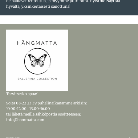
he haluavat rentoutua, ja myymme juuri niitä. Hyvä olo Näyttää
hyvältä, yksinkertaisesti sanottuna!
Tarvitsetko apua?
Soita
08-22 23 39
puhelinaikanamme arkisin:
10.00-12.00
,
13.00-16.00
tai lähetä meille sähköpostia osoitteeseen:
info@hammatta.com