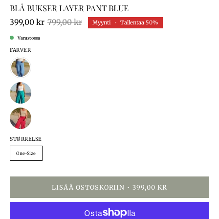
BLÅ BUKSER LAYER PANT BLUE
399,00 kr
799,00 kr
Myynti
•
Tallentaa
50%
Varastossa
FARVER
STØRRELSE
One-Size
LISÄÄ OSTOSKORIIN
399,00 KR