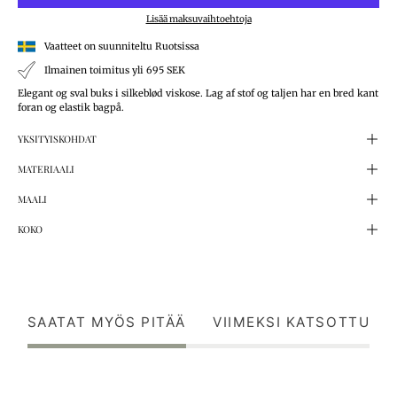
Lisää maksuvaihtoehtoja
Vaatteet on suunniteltu Ruotsissa
Ilmainen toimitus yli 695 SEK
Elegant og sval buks i silkeblød viskose. Lag af stof og taljen har en bred kant
foran og elastik bagpå.
YKSITYISKOHDAT
MATERIAALI
MAALI
KOKO
SAATAT MYÖS PITÄÄ
VIIMEKSI KATSOTTU