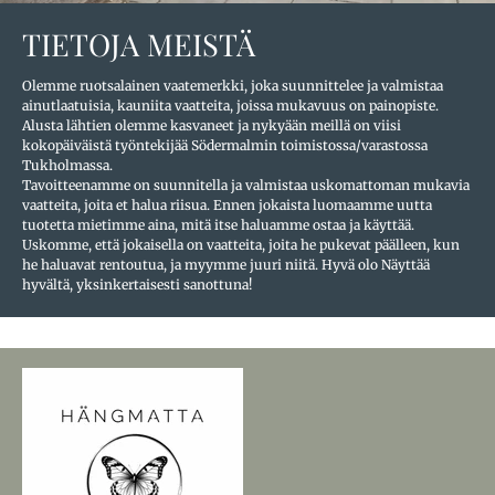
TIETOJA MEISTÄ
Olemme ruotsalainen vaatemerkki, joka suunnittelee ja valmistaa
ainutlaatuisia, kauniita vaatteita, joissa mukavuus on painopiste.
Alusta lähtien olemme kasvaneet ja nykyään meillä on viisi
kokopäiväistä työntekijää Södermalmin toimistossa/varastossa
Tukholmassa.
Tavoitteenamme on suunnitella ja valmistaa uskomattoman mukavia
vaatteita, joita et halua riisua. Ennen jokaista luomaamme uutta
tuotetta mietimme aina, mitä itse haluamme ostaa ja käyttää.
Uskomme, että jokaisella on vaatteita, joita he pukevat päälleen, kun
he haluavat rentoutua, ja myymme juuri niitä. Hyvä olo Näyttää
hyvältä, yksinkertaisesti sanottuna!