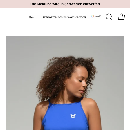
Inhalt
Die Kleidung wird in Schweden entworfen
überspringen
Waren
SUCHLEI
Navigationsmenü
ÖFFNEN
öffnen
Bild-
Bi
Lightbox
Li
öffnen
öf