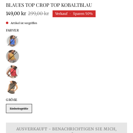
BLAUES TOP CROP TOP KOBALTBLAU
149,00 kr
299,00 kr
Verkauf
•
Sparen
50%
Artikel ist vergriffen
FARVER
GRÖ
ß
E
Einheitsgröße
AUSVERKAUFT - BENACHRICHTIGEN SIE MICH,