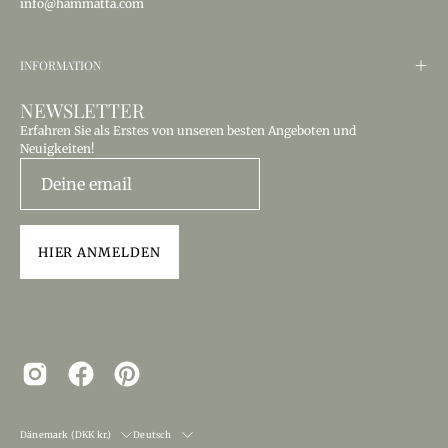
info@hammatta.com
INFORMATION
NEWSLETTER
Erfahren Sie als Erstes von unseren besten Angeboten und
Neuigkeiten!
HIER ANMELDEN
LAND
SPRACHE
Dänemark (DKK kr.)
Deutsch